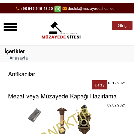
+90 545 916 48 20
destek@muzayedesitesi.com
Giriş
İçerikler
Anasayfa
Antikacılar
18/12/2021
Detay
Mezat veya Müzayede Kapağı Hazırlama
09/02/2021