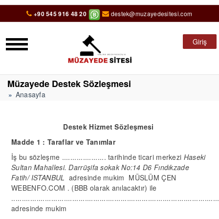
+90 545 916 48 20
destek@muzayedesitesi.com
Giriş
Müzayede Destek Sözleşmesi
Anasayfa
Destek Hizmet Sözleşmesi
Madde 1 : Taraflar ve Tanımlar
İş bu sözleşme ..................... tarihinde ticari merkezi
Haseki
Sultan Mahallesi.
Darrüşifa
sokak No:
14 D6
Fındıkzade
Fatih/
I
STANBUL
adresinde mukim MÜSLÜM ÇEN
WEBENFO.COM
. (BBB olarak anılacaktır) ile
..................................................................................................
adresinde mukim
..................................................................................................