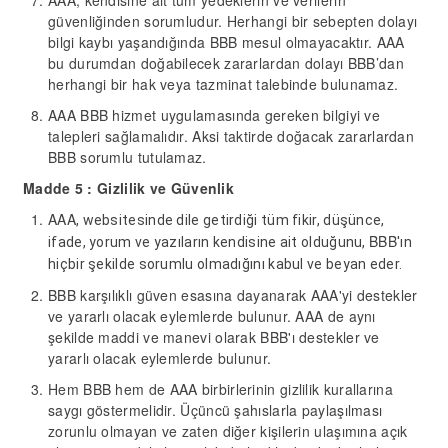
AAA, kendisine ait tüm yedeklerin ve verilerin
güvenliğinden sorumludur. Herhangi bir sebepten dolayı
bilgi kaybı yaşandığında BBB mesul olmayacaktır. AAA
bu durumdan doğabilecek zararlardan dolayı BBB’dan
herhangi bir hak veya tazminat talebinde bulunamaz.
AAA BBB hizmet uygulamasında gereken bilgiyi ve
talepleri sağlamalıdır. Aksi taktirde doğacak zararlardan
BBB sorumlu tutulamaz.
Madde 5 : Gizlilik ve Güvenlik
AAA
, websitesinde dile getirdiği tüm fikir, düşünce,
BBB
ifade, yorum ve yazıların kendisine ait olduğunu,
'ın
hiçbir şekilde sorumlu olmadığını kabul ve beyan eder.
BBB karşılıklı güven esasına dayanarak AAA'yi destekler
ve yararlı olacak eylemlerde bulunur. AAA de aynı
şekilde maddi ve manevi olarak BBB'ı destekler ve
yararlı olacak eylemlerde bulunur.
Hem BBB hem de AAA birbirlerinin gizlilik kurallarına
saygı göstermelidir. Üçüncü şahıslarla paylaşılması
zorunlu olmayan ve zaten diğer kişilerin ulaşımına açık