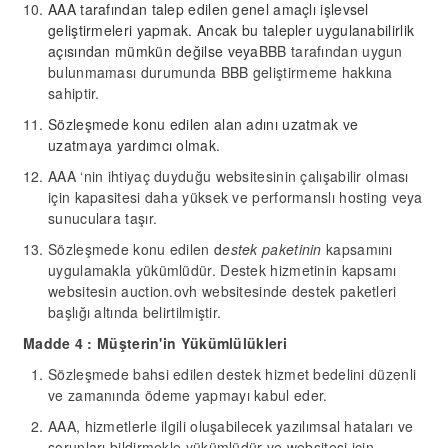
AAA
tarafından talep edilen
genel amaçlı işlevsel
geliştirmeleri yapmak.
Ancak bu talepler uygulanabilirlik
açısından mümkün değilse
ve
ya
BBB tarafından uygun
bulunmaması durumunda BBB geliştirmeme hakkına
sahiptir.
Sözleşmede konu edilen alan adını uzatmak
ve
uzatmaya yardımcı olmak
.
AAA ‘nin ihtiyaç duyduğu websitesinin çalışabilir olması
için kapasitesi daha yüksek ve performanslı hosting veya
sunuculara taşır.
Sözleşmede konu edilen
d
estek paketi
nin
kapsamını
uygulamakla yükümlüdür. Destek hizmetinin kapsamı
websitesin auction.ovh websitesinde destek paketleri
başlığı altında belirtilmiştir.
Madde 4 : Müşterin'in Yükümlülükleri
Sözleşmede bahsi edilen destek hizmet bedelini düzenli
ve zamanında ödeme yapmayı kabul eder.
AAA, hizmetlerle ilgili oluşabilecek yazılımsal hataları ve
sorunları bildirmekle yükümlüdür ve websitesi için