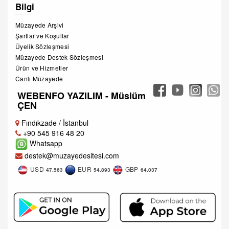
Bilgi
Müzayede Arşivi
Şartlar ve Koşullar
Üyelik Sözleşmesi
Müzayede Destek Sözleşmesi
Ürün ve Hizmetler
Canlı Müzayede
WEBENFO YAZILIM - Müslüm
ÇEN
Fındıkzade / İstanbul
+90 545 916 48 20
Whatsapp
destek@muzayedesitesi.com
USD
EUR
GBP
47.563
54.893
64.037