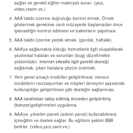
sağlar ve gerekli eğitim materyali sunar. (yazı,
video,resim vs.)
AAA talebi üzerine duğruluğu kontrol etmek. Örnek
göstermek gerekirse canlı müzayede başlamadan önce
işlevselliğin kontrol edilmesi ve bakımların yapılması.
AAA talebi üzerine yedek almak. (günlük, haftalık)
AAA’ye sağlamakta olduğu hizmetlerle ilgili oluşabilecek
yazılımsal hataları ve sorunları (bug) düzeltmekle
yükümlüdür.
internet sitesi
ile ilgili
gerekli
d
esteği
sağlamak, çıkan hatalara çözüm üretmek.
Yeni genel amaçlı modüller geliştirilmesi, mevcut
modüllerin revizasyonları ve müşteri deneyimi sayesinde
kullanışlılığın geliştirilmesi gibi desteğin sağlanması.
AAA
tarafından talep edil
miş
önceden geliştirilmiş
(benzer)
geliştirmeleri uygulama.
AAA’ye, yönetim paneli
(admin panel)
kullan
abilmesi
için
eğitim
ve destek sağlar
.
Bu eğitimin şeklini
BBB
belirler.
(video,yazı,canlı
vs.
)