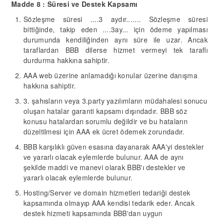
Madde
8
:
Süresi
ve Destek Kapsamı
Sözleşme süresi ....3 aydır....... Sözleşme süresi
bittiğinde, takip eden ....3ay... için ödeme yapılması
durumunda kendiliğinden aynı süre ile uzar. Ancak
taraflardan
BBB
dilerse hizmet vermeyi tek taraflı
durdurma hakkına sahiptir.
AAA web üzerine anlamadığı konular üzerine danışma
hakkına sahiptir.
3. şahısların veya 3.party yazılımların müdahalesi sonucu
oluşan hatalar garanti kapsamı dışındadır. BBB söz
konusu hatalardan sorumlu değildir ve bu hataların
düzeltilmesi için AAA ek ücret ödemek zorundadır.
BBB karşılıklı güven esasına dayanarak AAA'yi destekler
ve yararlı olacak eylemlerde bulunur. AAA de aynı
şekilde maddi ve manevi olarak BBB'ı destekler ve
yararlı olacak eylemlerde bulunur.
Hosting/Server ve domain hizmetleri tedariği destek
kapsamında olmayıp AAA kendisi tedarik eder. Ancak
destek hizmeti kapsamında BBB'dan uygun