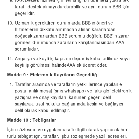
AAA Destek hizmeti için herhangi bir ödemesi yoksa tek
taraflı destek almayı durdurabilir ve aynı durum BBB için
geçerlidir.
Uzmanlık gerektiren durumlarda BBB'ın öneri ve
hizmetlerini dikkate alınmadan alınan kararlardan
doğacak zararlardan BBB sorumlu değildir. BBB'ın zarar
görmesi durumunda zararların karşılanmasından AAA
sorumludur.
A
ngarya
ve keyfi iş k
apsam dışıdır
iş kabul edilmez veya
keyfi iş
görülmesi
halinde
AAA
ek üceret öder.
Madde
9
: Elektronik Kayıtların Geçerliliği
Taraflar arasında ve tarafların yetkililerince yapılan e-
posta, anlık mesaj
(sms,whatsapp)
ve faks gibi elektronik
yazışma ve onay kayıtları, kanunen geçerli delil
sayılarak, usul hukuku bağlamında kesin ve bağlayıcı
delil olarak kabul edilmiştir.
Madde
10
: Tebligatlar
İşbu sözleşme ve uygulanması ile ilgili olarak yapılacak her
türlü tebligat için, taraflar, işbu sözleşmede yazılı adresleri,