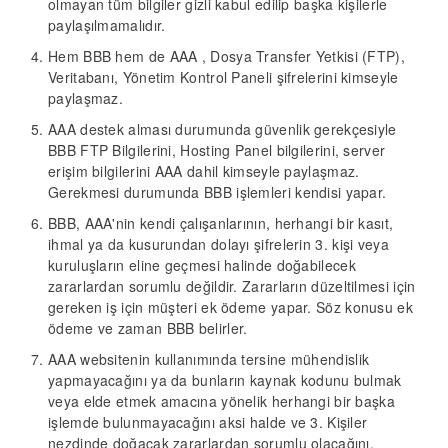
olmayan tüm bilgiler gizli kabul edilip başka kişilerle
paylaşılmamalıdır.
Hem BBB hem de AAA , Dosya Transfer Yetkisi (FTP),
Veritabanı, Yönetim Kontrol Paneli şifrelerini kimseyle
paylaşmaz.
AAA destek alması durumunda güvenlik gerekçesiyle
BBB FTP Bilgilerini, Hosting Panel bilgilerini, server
erişim bilgilerini AAA dahil kimseyle paylaşmaz.
Gerekmesi durumunda BBB işlemleri kendisi yapar.
BBB, AAA'nin kendi çalışanlarının, herhangi bir kasıt,
ihmal ya da kusurundan dolayı şifrelerin 3. kişi veya
kuruluşların eline geçmesi halinde doğabilecek
zararlardan sorumlu değildir.
Zararların düzeltilmesi için
gereken iş için müşteri ek ödeme yapar. Söz konusu ek
ödeme ve zaman
BBB
belirler.
AAA
web
sitenin kullanımında tersine mühendislik
yapmayacağını ya da bunların kaynak kodunu bulmak
veya elde etmek amacına yönelik herhangi bir başka
işlemde bulunmayacağını aksi halde ve 3. Kişiler
nezdinde doğacak zararlardan sorumlu olacağını,