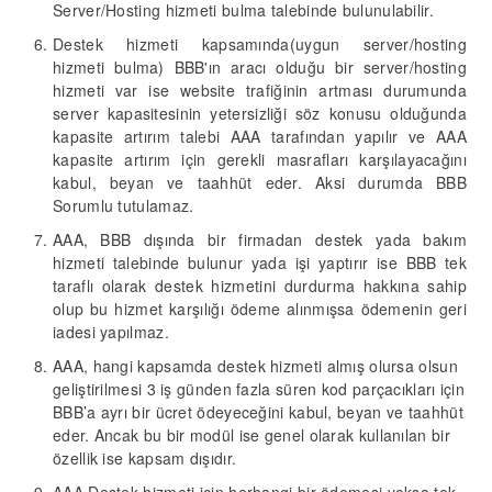
Server/Hosting hizmeti bulma talebinde bulunulabilir.
Destek hizmeti kapsamında(uygun server/hosting
hizmeti bulma) BBB'ın aracı olduğu bir server/hosting
hizmeti var ise website trafiğinin artması durumunda
server kapasitesinin yetersizliği söz konusu olduğunda
kapasite artırım talebi AAA tarafından yapılır ve AAA
kapasite artırım için gerekli masrafları karşılayacağını
kabul, beyan ve taahhüt eder.
Aksi durumda BBB
Sorumlu tutulamaz.
AAA, BBB dışında bir firmadan destek yada bakım
hizmeti talebinde bulunur yada işi yaptırır ise BBB tek
taraflı olarak destek hizmetini durdurma hakkına sahip
olup bu hizmet karşılığı ödeme alınmışsa ödemenin geri
iadesi yapılmaz.
AAA, hangi kapsamda destek hizmeti almış olursa olsun
geliştirilmesi
3
iş günden fazla süren kod parçacıkları için
BBB
’
a ayrı bir ücret ödeyeceğini kabul, beyan ve taahhüt
eder.
Ancak bu bir modül ise genel olarak kullanılan bir
özellik ise kapsam dışıdır.