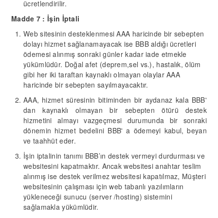
ücretlendirilir.
Madde
7
: İşin İptali
Web sitesinin desteklenmesi AAA haricinde bir sebepten
dolayı hizmet sağlanamayacak ise BBB aldığı ücretleri
ödemesi alınmış sonraki günler kadar iade etmekle
yükümlüdür. Doğal afet (deprem,sel vs.), hastalık, ölüm
gibi her iki taraftan kaynaklı olmayan olaylar AAA
haricinde bir sebepten sayılmayacaktır.
AAA,
hizmet
süre
sinin
bitiminden
b
ir ay
dan
az kala
BBB'
dan kaynaklı olmayan bir sebepten ötürü
destek
hizmetini almayı
vazgeçmesi durumunda
bir sonraki
dönemin hizmet bedelini
BBB' a ödemeyi kabul, beyan
ve taahhüt eder.
İşin iptalinin tanımı BBB’ın destek vermeyi durdurması ve
websitesini kapatmaktır. Ancak websitesi anahtar teslim
alınmış ise destek verilmez websitesi kapatılmaz, Müşteri
websitesinin çalışması için web tabanlı yazılımların
yükleneceği sunucu (server /hosting) sistemini
sağlamakla yükümlüdir.