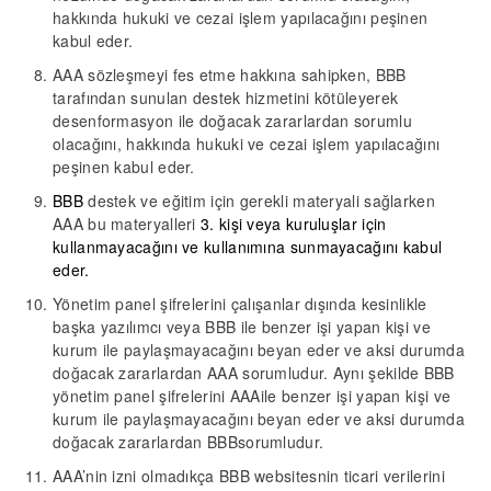
hakkında hukuki ve cezai işlem yapılacağını peşinen
kabul eder.
AAA
sözleşmeyi fes etme hakkına sahipken,
BBB
tarafından sunulan destek hizmetini kötüleyerek
desenformasyon ile
doğacak zararlardan sorumlu
olacağını, hakkında hukuki ve cezai işlem yapılacağını
peşinen kabul eder.
BBB
destek ve eğitim için gerekli materyali sağlarken
AAA bu materyalleri
3. kişi veya kuruluşlar için
kullanmayacağını ve kullanımına sunmayacağını kabul
eder.
Yönetim
panel şifrelerini çalışanlar dışında kesinlikle
başka yazılımcı veya BBB
ile
benzer işi yapan kişi ve
kurum ile paylaşmayacağını beyan eder ve aksi durumda
doğacak zararlardan
AAA
sorumludur.
Aynı şekilde
BBB
yönetim
panel şifrelerini
AAA
ile
benzer işi yapan kişi ve
kurum ile paylaşmayacağını beyan eder
ve a
ksi durumda
doğacak zararlardan BBB
sorumludur.
AAA’nin izni olmadıkça
BBB
websitesnin ticari verilerini