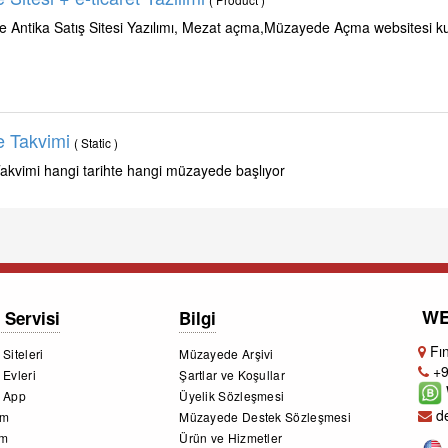
 Antika Satış Sitesi Yazılımı, Mezat açma,Müzayede Açma websitesi 
 Takvimi
( Static )
kvimi hangi tarihte hangi müzayede başlıyor
WE
 Servisi
Bilgi
Fın
Siteleri
Müzayede Arşivi
+9
Evleri
Şartlar ve Koşullar
 App
Üyelik Sözleşmesi
de
im
Müzayede Destek Sözleşmesi
im
Ürün ve Hizmetler