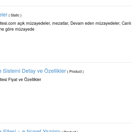
ler
( Static )
tesi.com açık müzayedeler, mezatlar, Devam eden müzayedeler, Can
rihe göre müzayede
Sistemi Detay ve Özellikler
( Product )
esi Fiyat ve Özellikler
Sitesi + e-ticaret Yazılımı
( Product )