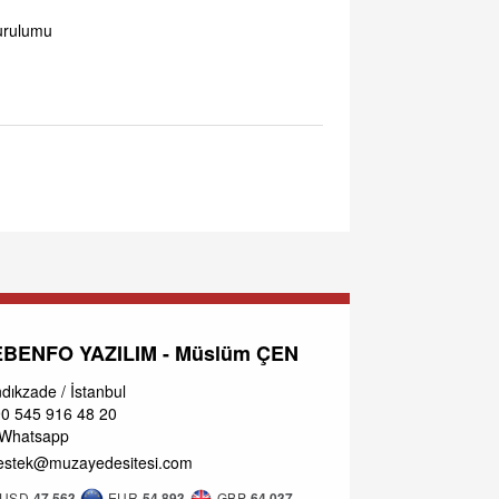
kurulumu
BENFO YAZILIM - Müslüm ÇEN
dıkzade / İstanbul
0 545 916 48 20
Whatsapp
stek@muzayedesitesi.com
USD
47.563
EUR
54.893
GBP
64.037