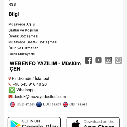
RSS
Bilgi
Müzayede Arşivi
Şartlar ve Koşullar
Üyelik Sözleşmesi
Müzayede Destek Sözleşmesi
Ürün ve Hizmetler
Canlı Müzayede
WEBENFO YAZILIM - Müslüm
ÇEN
Fındıkzade / İstanbul
+90 545 916 48 20
Whatsapp
destek@muzayedesitesi.com
USD
EUR
GBP
47.563
54.807
63.985